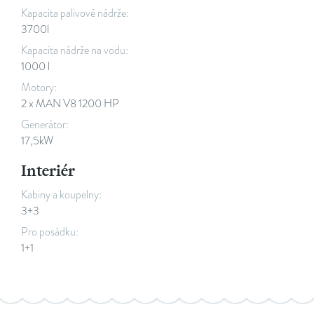
Kapacita palivové nádrže:
3700l
Kapacita nádrže na vodu:
1000 l
Motory:
2 x MAN V8 1200 HP
Generátor:
17,5kW
Interiér
Kabiny a koupelny:
3+3
Pro posádku:
1+1