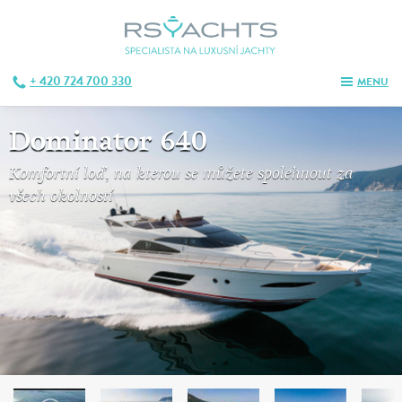
+ 420 724 700 330
MENU
Dominator 640
Komfortní loď, na kterou se můžete spolehnout za
všech okolností