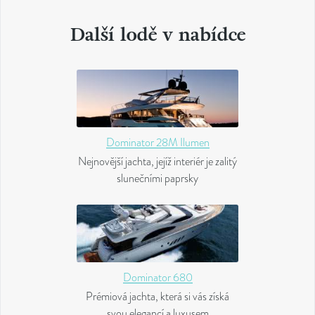
Další lodě v nabídce
Dominator 28M Ilumen
Nejnovější jachta, jejíž interiér je zalitý
slunečními paprsky
Dominator 680
Prémiová jachta, která si vás získá
svou elegancí a luxusem