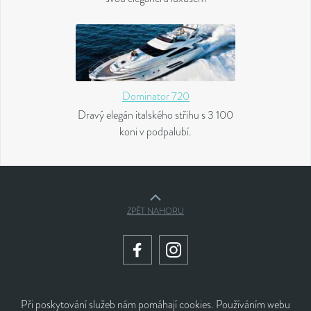
Dominator 720
Dravý elegán italského střihu s 3 100
koni v podpalubí.
ZPĚT NAHORU
Při poskytování služeb nám pomáhají cookies. Používáním webu