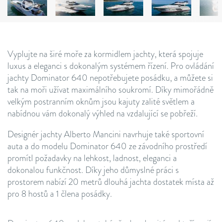
Vyplujte na širé moře za kormidlem jachty, která spojuje
luxus a eleganci s dokonalým systémem řízení. Pro ovládání
jachty Dominator 640 nepotřebujete posádku, a můžete si
tak na moři užívat maximálního soukromí. Díky mimořádně
velkým postranním oknům jsou kajuty zalité světlem a
nabídnou vám dokonalý výhled na vzdalující se pobřeží.
Designér jachty Alberto Mancini navrhuje také sportovní
auta a do modelu Dominator 640 ze závodního prostředí
promítl požadavky na lehkost, ladnost, eleganci a
dokonalou funkčnost. Díky jeho důmyslné práci s
prostorem nabízí 20 metrů dlouhá jachta dostatek místa až
pro 8 hostů a 1 člena posádky.