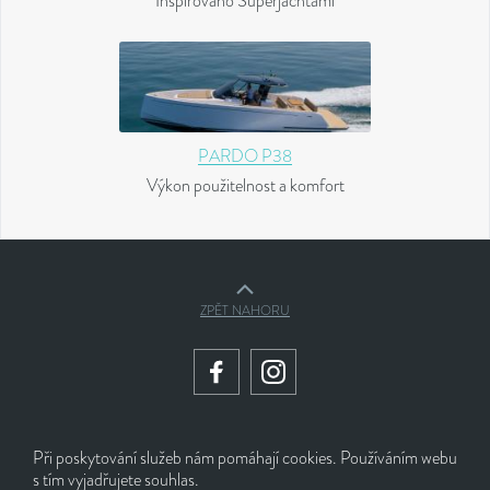
Inspirováno Superjachtami
PARDO P38
Výkon použitelnost a komfort
ZPĚT NAHORU
Při poskytování služeb nám pomáhají cookies. Používáním webu
© 2026 RS Yachts s.r.o.
s tím vyjadřujete souhlas.