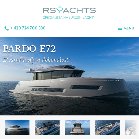
+ 420 724 700 330
MENU
PARDO E72
Ztvárnění síly a dokonalosti