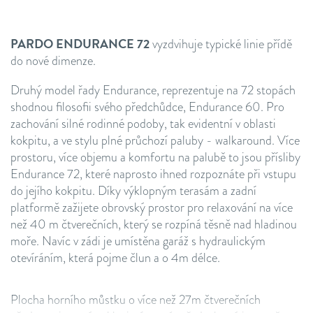
PARDO ENDURANCE 72
vyzdvihuje typické linie přídě
do nové dimenze.
Druhý model řady Endurance, reprezentuje na 72 stopách
shodnou filosofii svého předchůdce, Endurance 60. Pro
zachování silné rodinné podoby, tak evidentní v oblasti
kokpitu, a ve stylu plné průchozí paluby - walkaround. Více
prostoru, více objemu a komfortu na palubě to jsou přísliby
Endurance 72, které naprosto ihned rozpoznáte při vstupu
do jejího kokpitu. Díky výklopným terasám a zadní
platformě zažijete obrovský prostor pro relaxování na více
než 40 m čtverečních, který se rozpíná těsně nad hladinou
moře. Navíc v zádi je umístěna garáž s hydraulickým
otevíráním, která pojme člun a o 4m délce.
Plocha horního můstku o více než 27m čtverečních